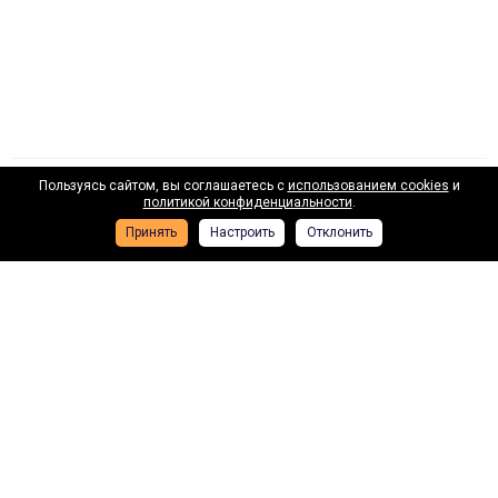
Пользуясь сайтом, вы соглашаетесь с
использованием cookies
и
Наши лизинговые партнеры
политикой конфиденциальности
.
Принять
Настроить
Отклонить
Получить консультацию специалиста
ВТБ лизинг
Газп