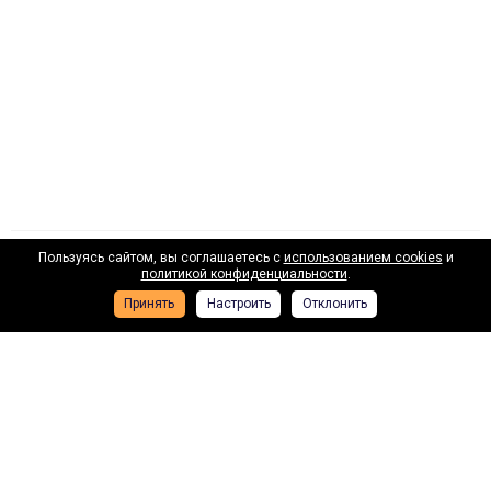
Пользуясь сайтом, вы соглашаетесь с
использованием cookies
и
Наши лизинговые партнеры
политикой конфиденциальности
.
Принять
Настроить
Отклонить
Получить консультацию специалиста