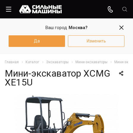
Ваш город
Москва?
Да
Изменить
Главная
Каталог
Экскаваторы
Мини-экскаваторы
Мини-экск
Мини-экскаватор XCMG
XE15U