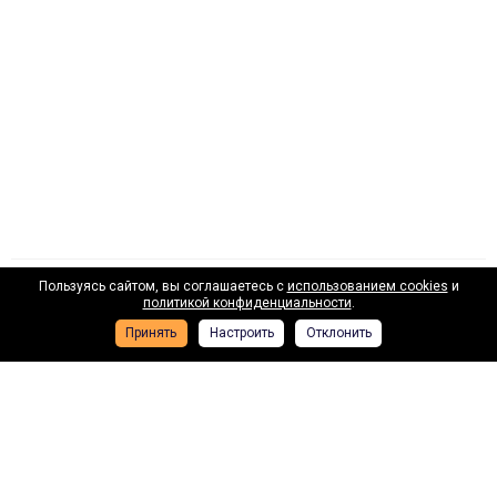
Пользуясь сайтом, вы соглашаетесь с
использованием cookies
и
Наши лизинговые партнеры
политикой конфиденциальности
.
Принять
Настроить
Отклонить