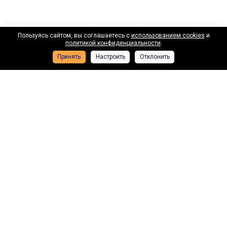
Пользуясь сайтом, вы соглашаетесь с
использованием cookies
и
Наши лизинговые партнеры
политикой конфиденциальности
.
Принять
Настроить
Отклонить
ВТБ лизинг
Газп
Подписывайтесь на новости и акции: