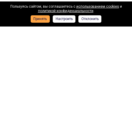
Пользуясь сайтом, вы соглашаетесь с
использованием cookies
и
Наши лизинговые партнеры
политикой конфиденциальности
.
Принять
Настроить
Отклонить
ВТБ лизинг
Газп
Подписывайтесь на новости и акции:
Компания